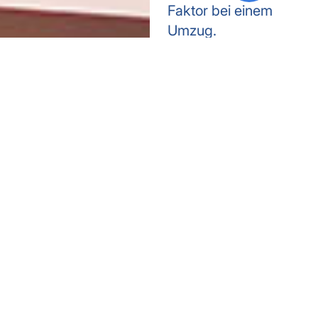
Faktor bei einem
Umzug.
030 398 393
60