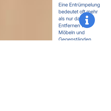
Eine Entrümpelung
bedeutet oft mehr
als nur das
Entfernen von
Möbeln und
Gegenständen.
Häufig geht es um
komplexe und
manchmal auch
emotionale
Situationen wie
Umzüge, Nachlässe
oder eine
anstehende
Renovierung. Wir
sorgen dafür, dass