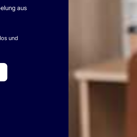
elung aus
los und
n